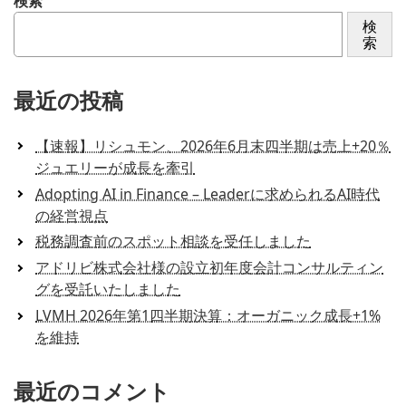
検索
検
索
最近の投稿
【速報】リシュモン、2026年6月末四半期は売上+20％
ジュエリーが成長を牽引
Adopting AI in Finance – Leaderに求められるAI時代
の経営視点
税務調査前のスポット相談を受任しました
アドリビ株式会社様の設立初年度会計コンサルティン
グを受託いたしました
LVMH 2026年第1四半期決算：オーガニック成長+1%
を維持
最近のコメント