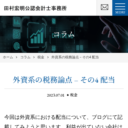
MENU
コラム
ホーム
コラム
税金
外資系の税務論点 – その4 配当
外資系の税務論点 – その4 配当
2023.07.01
税金
今回は外資系における配当について、ブログにて記
載してみようと思います。利益が出ていない会社は